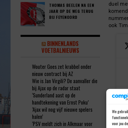
duel met
THOMAS BEELEN NA EEN
komende 
JAAR OP DE WEG TERUG
BIJ FEYENOORD
nummer 
ook Tim
BINNENLANDS
VOETBALNIEUWS
Wouter Goes zet krabbel onder
nieuw contract bij AZ
Wie is Jan Virgili? De aanvaller die
bij Ajax op de radar staat
‘Sunderland aast op de
handtekening van Ernst Poku’
‘Ajax wil nog vijf nieuwe spelers
We gebruik
halen’
functionel
‘PSV meldt zich in Alkmaar voor
voor jou d