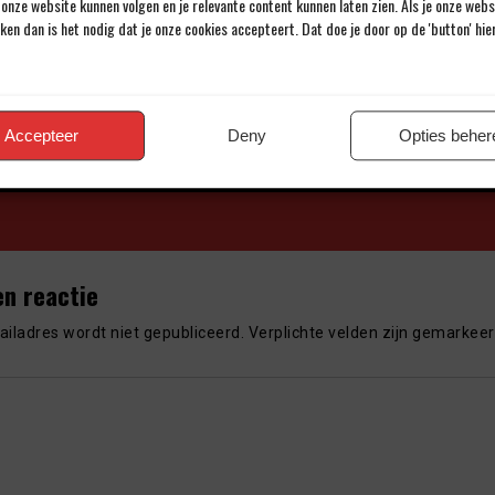
onze website kunnen volgen en je relevante content kunnen laten zien. Als je onze web
iken dan is het nodig dat je onze cookies accepteert. Dat doe je door op de 'button' hi
Door Johannes Cornelis
Accepteer
Deny
Opties beher
Al meer dan 43 jaar een passie voor voetbal.
en reactie
iladres wordt niet gepubliceerd.
Verplichte velden zijn gemarkee