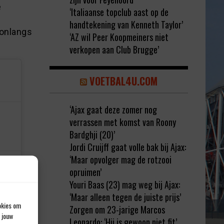
e
‘Italiaanse topclub aast op de
handtekening van Kenneth Taylor’
 onlangs
‘AZ wil Peer Koopmeiners niet
verkopen aan Club Brugge’
VOETBAL4U.COM
‘Ajax gaat deze zomer nog
verrassen met komst van Roony
Bardghji (20)’
Jordi Cruijff gaat volle bak bij Ajax:
‘Maar opvolger mag de rotzooi
opruimen’
Youri Baas (23) mag weg bij Ajax:
‘Maar alleen tegen de juiste prijs’
okies om
Zorgen om 23-jarige Marcos
 jouw
Leonardo: ‘Hij is gewoon niet fit’